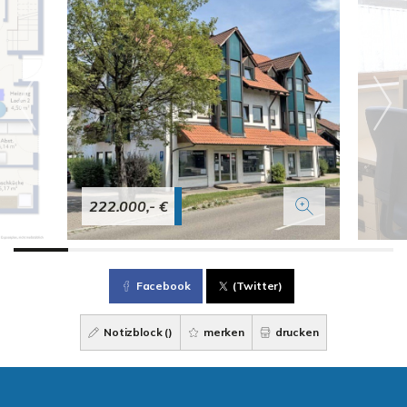
222.000,- €
Facebook
(Twitter)
Notizblock (
)
merken
drucken