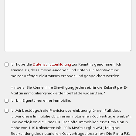
Ich habe die
Datenschutzerklärung
zur Kenntnis genommen. Ich
stimme zu, dass meine Angaben und Daten zur Beantwortung
meiner Anfrage elektronisch erhoben und gespeichert werden.
Hinweis: Sie können Ihre Einwilligung jederzeit für die Zukunft per E-
Mail an immobilien@maklerdenloeffel.de widerrufen. *
Ich bin Eigentümer einer Immobilie.
Ich/wir bestätige/n die Provisionsvereinbarung für den Fall, dass
ich/wir diese Immobilie durch einen notariellen Kaufvertrag erwerbe/n,
und werde/n an die Firma F.K. Denlöffel Immobilien eine Provision in
Höhe von 1,19 Kaltmieten inkl. 19% MwSt (zzgl. MwSt.) fällig bei
Beurkundung des notariellen Kaufvertrages bezahle/n. Die Firma F.K.