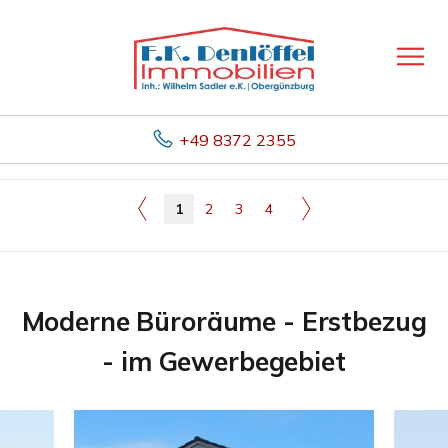
+49 8372 2355
1
2
3
4
Moderne Büroräume - Erstbezug
- im Gewerbegebiet