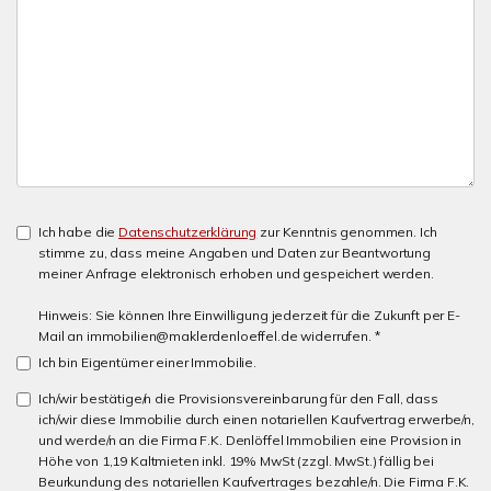
Ich habe die
Datenschutzerklärung
zur Kenntnis genommen. Ich
stimme zu, dass meine Angaben und Daten zur Beantwortung
meiner Anfrage elektronisch erhoben und gespeichert werden.
Hinweis: Sie können Ihre Einwilligung jederzeit für die Zukunft per E-
Mail an immobilien@maklerdenloeffel.de widerrufen. *
Ich bin Eigentümer einer Immobilie.
Ich/wir bestätige/n die Provisionsvereinbarung für den Fall, dass
ich/wir diese Immobilie durch einen notariellen Kaufvertrag erwerbe/n,
und werde/n an die Firma F.K. Denlöffel Immobilien eine Provision in
Höhe von 1,19 Kaltmieten inkl. 19% MwSt (zzgl. MwSt.) fällig bei
Beurkundung des notariellen Kaufvertrages bezahle/n. Die Firma F.K.