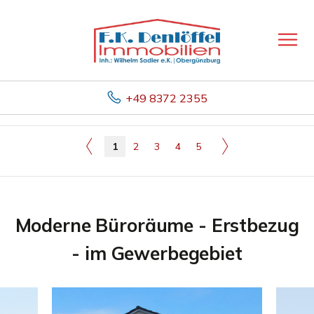
+49 8372 2355
1
2
3
4
5
Moderne Büroräume - Erstbezug
- im Gewerbegebiet