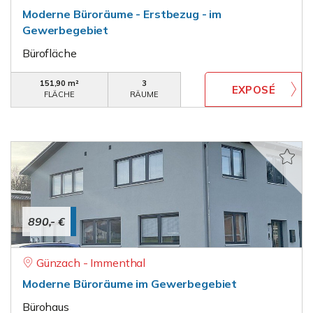
Moderne Büroräume - Erstbezug - im
Gewerbegebiet
Bürofläche
151,90 m²
3
FLÄCHE
RÄUME
890,- €
Günzach - Immenthal
Moderne Büroräume im Gewerbegebiet
Bürohaus