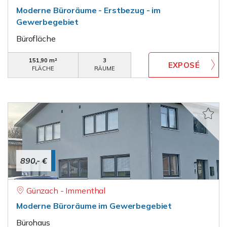
Moderne Büroräume - Erstbezug - im
Gewerbegebiet
Bürofläche
151,90 m²
3
FLÄCHE
RÄUME
890,- €
Günzach - Immenthal
Moderne Büroräume im Gewerbegebiet
Bürohaus