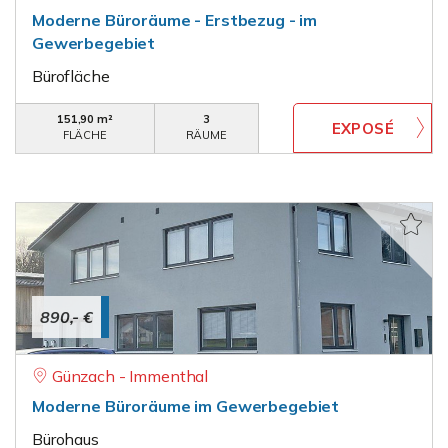
Moderne Büroräume - Erstbezug - im
Gewerbegebiet
Bürofläche
151,90 m²
3
FLÄCHE
RÄUME
890,- €
Günzach - Immenthal
Moderne Büroräume im Gewerbegebiet
Bürohaus