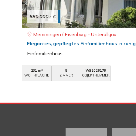
680.000,- €
Memmingen / Eisenburg - Unterallgäu
Elegantes, gepflegtes Einfamilienhaus in ruhi
Einfamilienhaus
231 m²
5
WS2026178
WOHNFLÄCHE
ZIMMER
OBJEKTNUMMER