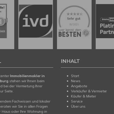
L
INHALT
tenter
Immobilienmakler in
Start
burg
stehen wir Ihnen beim
News
d bei der Vermietung Ihrer
Angebote
ur Seite.
Verkäufer & Vermieter
Käufer & Mieter
sendem Fachwissen und lokaler
Service
beraten wir Sie in allen Fragen
Über uns
r Haus oder Ihre Wohnung in