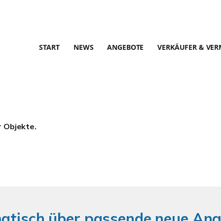
START
NEWS
ANGEBOTE
VERKÄUFER & VER
r Objekte.
matisch über passende neue An