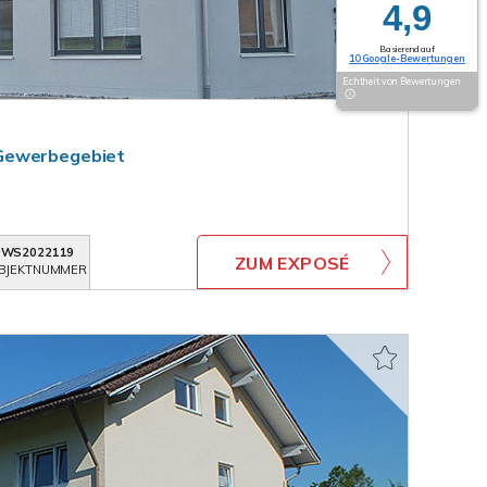
4,9
Basierend auf
10 Google-Bewertungen
Echtheit von Bewertungen
Gewerbegebiet
WS2022119
ZUM EXPOSÉ
BJEKTNUMMER