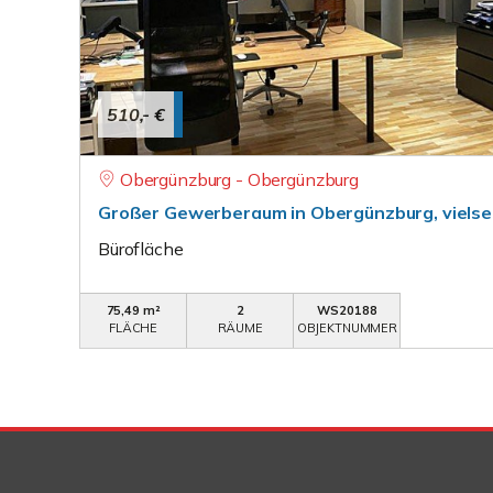
510,- €
Obergünzburg - Obergünzburg
Großer Gewerberaum in Obergünzburg, vielsei
Bürofläche
75,49 m²
2
WS20188
FLÄCHE
RÄUME
OBJEKTNUMMER