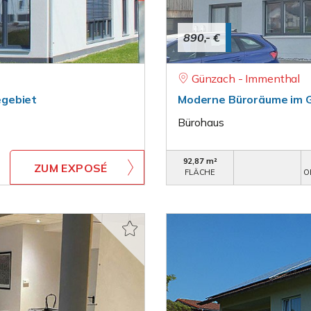
890,- €
Günzach - Immenthal
egebiet
Moderne Büroräume im 
Bürohaus
92,87 m²
ZUM EXPOSÉ
FLÄCHE
O