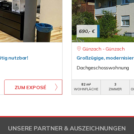
690,- €
Günzach - Günzach
tig nutzbar!
Großzügige, modernisie
Dachgeschosswohnung
82 m²
3
ZUM EXPOSÉ
WOHNFLÄCHE
ZIMMER
O
UNSERE PARTNER & AUSZEICHNUNGEN