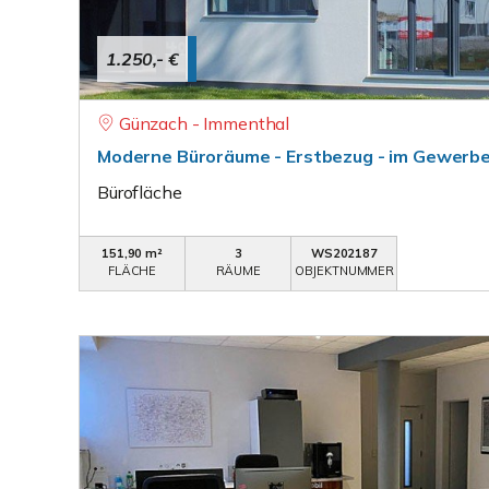
1.250,- €
Günzach - Immenthal
Moderne Büroräume - Erstbezug - im Gewerb
Bürofläche
151,90 m²
3
WS202187
FLÄCHE
RÄUME
OBJEKTNUMMER