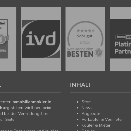
L
INHALT
tenter
Immobilienmakler in
Start
burg
stehen wir Ihnen beim
News
d bei der Vermietung Ihrer
Angebote
ur Seite.
Verkäufer & Vermieter
Käufer & Mieter
sendem Fachwissen und lokaler
Service