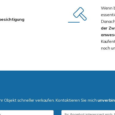
Wenn be
essenti
besichtigung
Danach 
der Zw
anwese
Kaufent
noch um
r Objekt schneller verkaufen. Kontaktieren Sie mich
unverbin