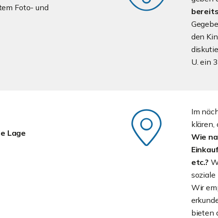
tem Foto- und
bereit
Gegebe
den Kin
diskuti
U. ein 
Im näch
klären, 
ie Lage
Wie nah
Einkauf
etc.?
Wi
soziale
Wir emp
erkunde
bieten 