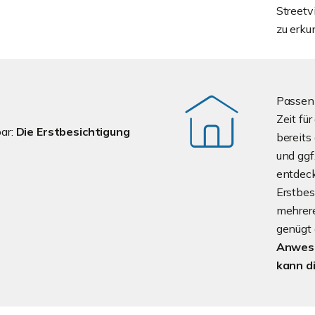
Streetv
zu erku
Passen 
Zeit fü
bar:
Die Erstbesichtigung
bereits 
und ggf
entdeck
Erstbes
mehrere
genügt 
Anwese
kann d