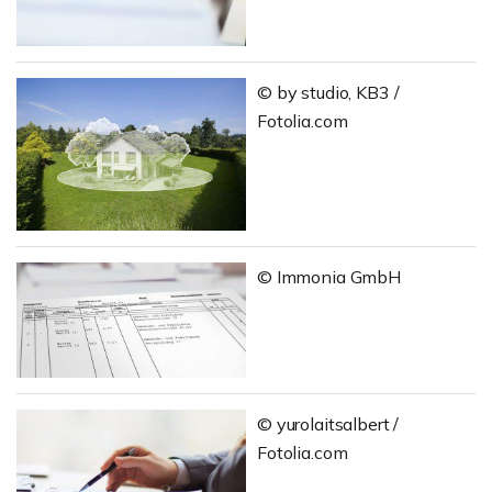
© by studio, KB3 /
Fotolia.com
© Immonia GmbH
© yurolaitsalbert /
Fotolia.com