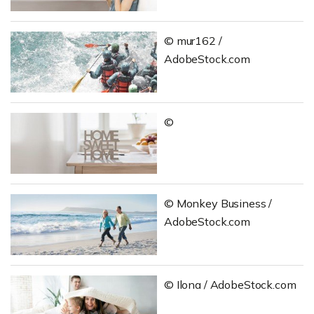
© mur162 /
AdobeStock.com
©
© Monkey Business /
AdobeStock.com
© Ilona / AdobeStock.com