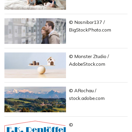
© Nosnibor137 /
BigStockPhoto.com
© Monster Ztudio /
AdobeStock.com
© ARochau /
stock.adobe.com
©