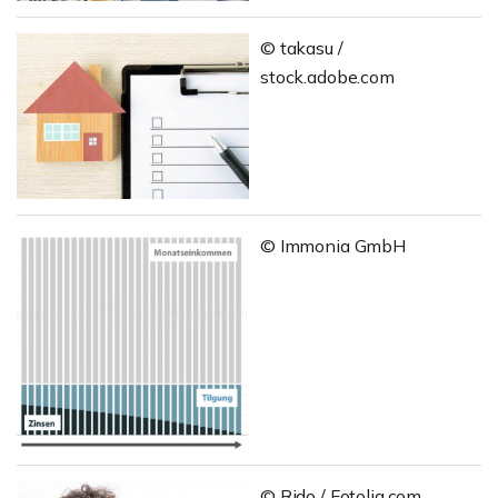
© takasu /
stock.adobe.com
© Immonia GmbH
© Rido / Fotolia.com