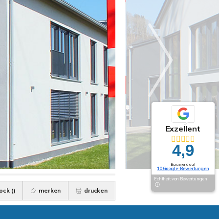
Exzellent
4,9
Basierend auf
10 Google-Bewertungen
Echtheit von Bewertungen
ock (
)
merken
drucken