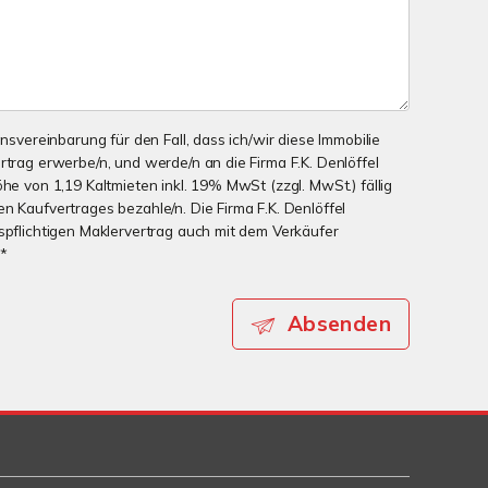
onsvereinbarung für den Fall, dass ich/wir diese Immobilie
rtrag erwerbe/n, und werde/n an die Firma F.K. Denlöffel
öhe von 1,19 Kaltmieten inkl. 19% MwSt (zzgl. MwSt.) fällig
n Kaufvertrages bezahle/n. Die Firma F.K. Denlöffel
nspflichtigen Maklervertrag auch mit dem Verkäufer
 *
Absenden