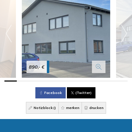
890,- €
Facebook
(Twitter)
Notizblock (
)
merken
drucken