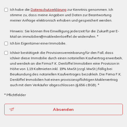
Ich habe die
Datenschutzerklärung
zur Kenntnis genommen. Ich
stimme zu, dass meine Angaben und Daten zur Beantwortung
meiner Anfrage elektronisch erhoben und gespeichert werden.
Hinweis: Sie können Ihre Einwilligung jederzeit für die Zukunft per E-
Mail an immobilien@maklerdenloeffel.de widerrufen. *
Ich bin Eigentümer einer Immobilie.
Ich/wir bestätige/n die Provisionsvereinbarung für den Fall, dass
ich/wir diese Immobilie durch einen notariellen Kaufvertrag erwerbe/n,
und werde/n an die Firma F.K. Denlöffel Immobilien eine Provision in
Höhe von 1,19 Kaltmieten inkl. 19% MwSt (zzgl. MwSt.) fällig bei
Beurkundung des notariellen Kaufvertrages bezahle/n. Die Firma F.K.
Denlöffel Immobilien hat einen provisionspflichtigen Maklervertrag
auch mit dem Verkäufer abgeschlossen (§ 656 c BGB). *
* Pflichtfelder
Absenden