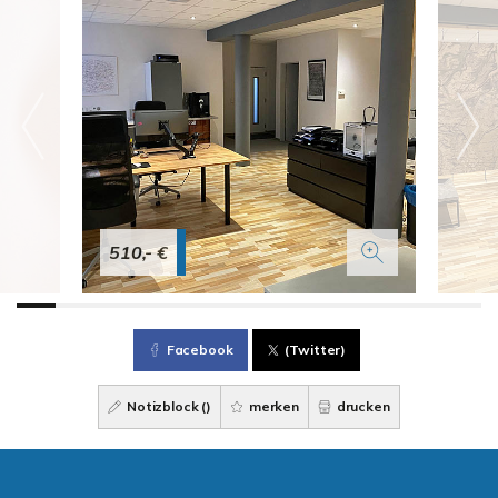
510,- €
Facebook
(Twitter)
Notizblock (
)
merken
drucken