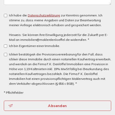
Ich habe die
Datenschutzerklärung
zur Kenntnis genommen. Ich
stimme zu, dass meine Angaben und Daten zur Beantwortung
meiner Anfrage elektronisch erhoben und gespeichert werden.
Hinweis: Sie können Ihre Einwilligung jederzeit für die Zukunft per E-
Mail an immobilien@maklerdenloeffel.de widerrufen. *
Ich bin Eigentümer einer Immobilie.
Ich/wir bestätige/n die Provisionsvereinbarung für den Fall, dass
ich/wir diese Immobilie durch einen notariellen Kaufvertrag erwerbe/n,
und werde/n an die Firma F.K. Denlöffel Immobilien eine Provision in
Höhe von 1,19 Kaltmieten inkl. 19% MwSt fällig bei Beurkundung des
notariellen Kaufvertrages bezahle/n. Die Firma F.K. Denlöffel
Immobilien hat einen provisionspflichtigen Maklervertrag auch mit
dem Verkäufer abgeschlossen (§ 656 c BGB). *
* Pflichtfelder
Absenden